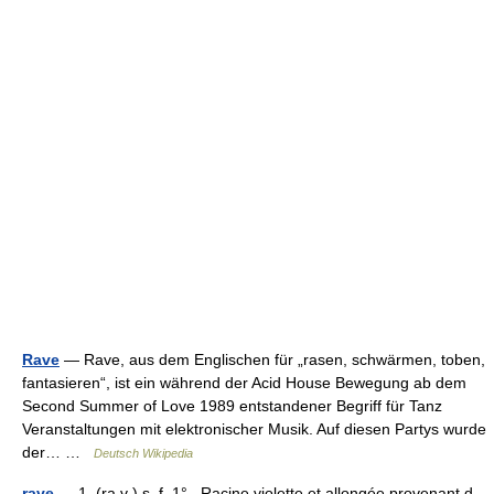
Rave
— Rave, aus dem Englischen für „rasen, schwärmen, toben,
fantasieren“, ist ein während der Acid House Bewegung ab dem
Second Summer of Love 1989 entstandener Begriff für Tanz
Veranstaltungen mit elektronischer Musik. Auf diesen Partys wurde
der… …
Deutsch Wikipedia
rave
— 1. (ra v ) s. f. 1° Racine violette et allongée provenant d