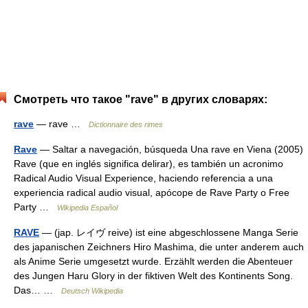
Смотреть что такое "rave" в других словарях:
rave
— rave …
Dictionnaire des rimes
Rave
— Saltar a navegación, búsqueda Una rave en Viena (2005)
Rave (que en inglés significa delirar), es también un acronimo
Radical Audio Visual Experience, haciendo referencia a una
experiencia radical audio visual, apócope de Rave Party o Free
Party …
Wikipedia Español
RAVE
— (jap. レイヴ reive) ist eine abgeschlossene Manga Serie
des japanischen Zeichners Hiro Mashima, die unter anderem auch
als Anime Serie umgesetzt wurde. Erzählt werden die Abenteuer
des Jungen Haru Glory in der fiktiven Welt des Kontinents Song.
Das… …
Deutsch Wikipedia