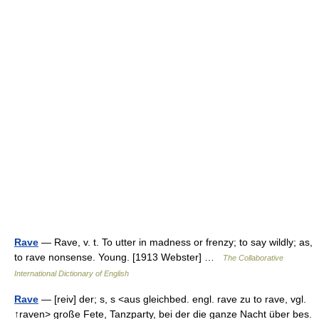
Rave
— Rave, v. t. To utter in madness or frenzy; to say wildly; as,
to rave nonsense. Young. [1913 Webster] …
The Collaborative
International Dictionary of English
Rave
— [reiv] der; s, s <aus gleichbed. engl. rave zu to rave, vgl.
↑raven> große Fete, Tanzparty, bei der die ganze Nacht über bes.