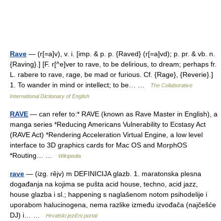
Rave
— (r[=a]v), v. i. [imp. & p. p. {Raved} (r[=a]vd); p. pr. & vb. n.
{Raving}.] [F. r[^e]ver to rave, to be delirious, to dream; perhaps fr.
L. rabere to rave, rage, be mad or furious. Cf. {Rage}, {Reverie}.]
1. To wander in mind or intellect; to be… …
The Collaborative
International Dictionary of English
RAVE
— can refer to:* RAVE (known as Rave Master in English), a
manga series *Reducing Americans Vulnerability to Ecstasy Act
(RAVE Act) *Rendering Acceleration Virtual Engine, a low level
interface to 3D graphics cards for Mac OS and MorphOS
*Routing… …
Wikipedia
rave
— (izg. rȇjv) m DEFINICIJA glazb. 1. maratonska plesna
događanja na kojima se pušta acid house, techno, acid jazz,
house glazba i sl.; happening s naglašenom notom psihodelije i
uporabom halucinogena, nema razlike između izvođača (najčešće
DJ) i… …
Hrvatski jezični portal