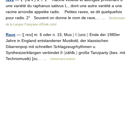
une variété du raphanus sativus L., dont une autre variété a une
racine arrondie appelée radis. Petites raves, se dit quelquefois
pour radis. 2° Souvent on donne le nom de rave,… …
Dictionnaire
de la Langue Française d'Émile Littré
Rave
— 〈[ rɛıv] m. 6 oder n. 15; Mus.〉 I 〈unz.〉 Ende der 1980er
Jahre in England entstandener Musikstil, der klassischen
Gitarrenpop mit schnellen Schlagzeugrhythmen u.
Synthesizerklängen verbindet II 〈zählb.〉 große Tanzparty (bes. mit
Technomusik) [zu… …
Universal-Lexikon